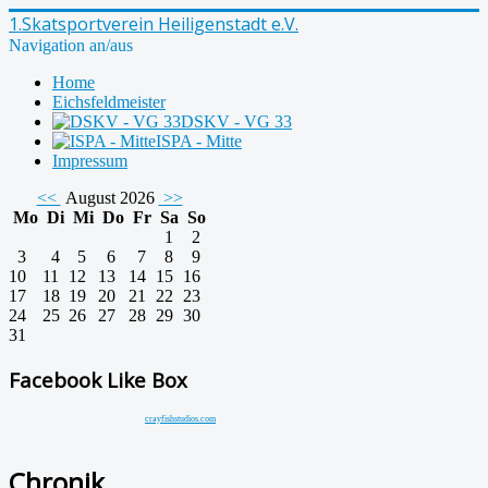
1.Skatsportverein Heiligenstadt e.V.
Navigation an/aus
Home
Eichsfeldmeister
DSKV - VG 33
ISPA - Mitte
Impressum
<<
August 2026
>>
Mo
Di
Mi
Do
Fr
Sa
So
1
2
3
4
5
6
7
8
9
10
11
12
13
14
15
16
17
18
19
20
21
22
23
24
25
26
27
28
29
30
31
Facebook Like Box
crayfishstudios.com
Chronik