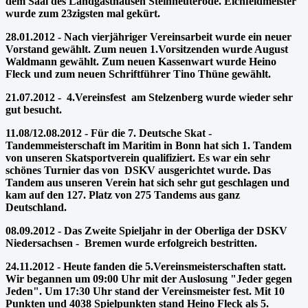
dem Saal des Landgasthausen Steinheuterode. Eichfeldmeister
wurde zum 23zigsten mal gekürt.
28.01.2012 - Nach vierjähriger Vereinsarbeit wurde ein neuer
Vorstand gewählt. Zum neuen 1.Vorsitzenden wurde August
Waldmann gewählt. Zum neuen Kassenwart wurde Heino
Fleck und zum neuen Schriftführer Tino Thüne gewählt.
21.07.2012 -
4.Vereinsfest am Stelzenberg wurde wieder sehr
gut besucht.
11.08/12.08.2012 - Für die 7. Deutsche Skat -
Tandemmeisterschaft im Maritim in Bonn hat sich 1. Tandem
von unseren Skatsportverein qualifiziert. Es war ein sehr
schönes Turnier das von DSKV ausgerichtet wurde. Das
Tandem aus unseren Verein hat sich sehr gut geschlagen und
kam auf den 127. Platz von 275 Tandems aus ganz
Deutschland.
08.09.2012 - Das Zweite Spieljahr in der Oberliga der DSKV
Niedersachsen - Bremen wurde erfolgreich bestritten.
24.11.2012 - Heute fanden die 5.Vereinsmeisterschaften statt.
Wir begannen um 09:00 Uhr mit der Auslosung "Jeder gegen
Jeden". Um 17:30 Uhr stand der Vereinsmeister fest. Mit 10
Punkten und 4038 Spielpunkten stand Heino Fleck als 5.