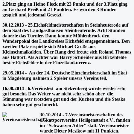
2.Platz ging an Heino Fleck mit 23 Punkt und der 3.Platz ging
an Gerhard Preiß mit 21 Punkten. Es wurden 3 Runden
gespielt und jedesmal Gesetzt.
30.12.2013 - 25.Eichsfeldmeisterschaften in Steinheuterode auf
dem Saal des Landgasthausen Steinheuterode. Acht Stunden
dauerte das Turnier. Dann konnte Mühlenbrock den
Wanderpokal des Landkreises Eichsfeld entgegennehmen. Den
zweiten Platz erspielte sich Michael Große aus
Kleinschmalkalden. Über Rang drei freute sich Roland Thomas
aus Hattorf. Als Achter war Harry Schneider aus Birkenfelde
bester Eichsfelder in der Einzelkonkurrenz.
29.05.2014 - An der 24. Deutsche Einzelmeisterschaft im Skat
in Magdeburg
nahmen 2 Spieler unsers Vereins teil.
16.08.2014 -
6.Vereinsfest am Stelzenberg wurde wieder sehr
gut besucht. Das Wetter war nicht sehr schön aber die
Stimmung war trotzdem gut und der Kuchen und die Steaks
haben sehr gut geschmeckt.
30.10.2014 - 7.Vereinsmeisterschaften des
1.Skatsportvereins Heiligenstadt e.V.. fanden
im "Schwarzen Adler" statt. Vereinsmeister
wurde Dieter Mesikow mit 11 Punkten,