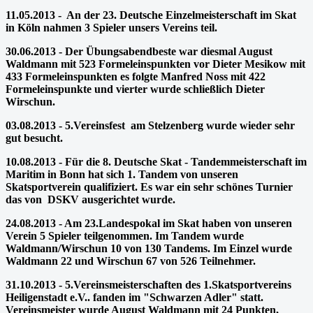
11.05.2013 - An der 23. Deutsche Einzelmeisterschaft im Skat
in Köln
nahmen 3 Spieler unsers Vereins teil.
30.06.2013 - Der Übungsabendbeste war diesmal August
Waldmann mit 523 Formeleinspunkten vor Dieter Mesikow mit
433 Formeleinspunkten es folgte Manfred Noss mit 422
Formeleinspunkte und vierter wurde schließlich Dieter
Wirschun.
03.08.2013 -
5.Vereinsfest am Stelzenberg wurde wieder sehr
gut besucht.
10.08.2013 -
Für die 8. Deutsche Skat - Tandemmeisterschaft im
Maritim in Bonn hat sich 1. Tandem von unseren
Skatsportverein qualifiziert. Es war ein sehr schönes Turnier
das von DSKV ausgerichtet wurde.
24.08.2013 -
Am 23.Landespokal im Skat haben von unseren
Verein 5 Spieler teilgenommen. Im Tandem wurde
Waldmann/Wirschun 10 von 130 Tandems. Im Einzel wurde
Waldmann 22 und Wirschun 67 von 526 Teilnehmer.
31.10.2013 - 5.Vereinsmeisterschaften des 1.Skatsportvereins
Heiligenstadt e.V.. fanden im "Schwarzen Adler" statt.
Vereinsmeister wurde August Waldmann mit 24 Punkten,