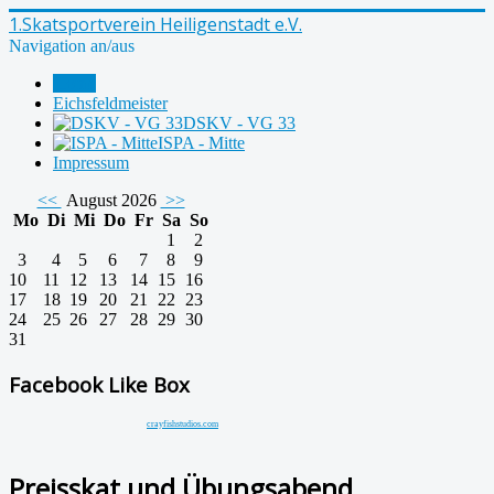
1.Skatsportverein Heiligenstadt e.V.
Navigation an/aus
Home
Eichsfeldmeister
DSKV - VG 33
ISPA - Mitte
Impressum
<<
August 2026
>>
Mo
Di
Mi
Do
Fr
Sa
So
1
2
3
4
5
6
7
8
9
10
11
12
13
14
15
16
17
18
19
20
21
22
23
24
25
26
27
28
29
30
31
Facebook Like Box
crayfishstudios.com
Preisskat und Übungsabend