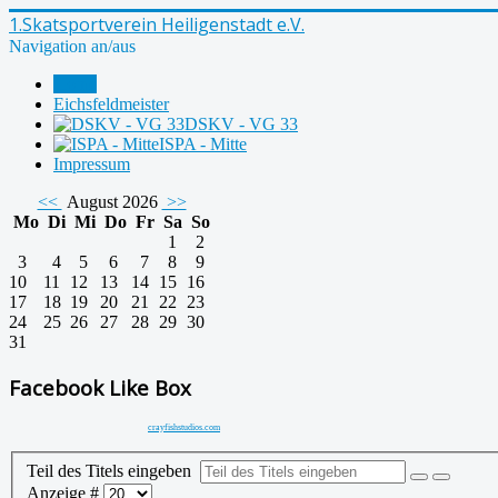
1.Skatsportverein Heiligenstadt e.V.
Navigation an/aus
Home
Eichsfeldmeister
DSKV - VG 33
ISPA - Mitte
Impressum
<<
August 2026
>>
Mo
Di
Mi
Do
Fr
Sa
So
1
2
3
4
5
6
7
8
9
10
11
12
13
14
15
16
17
18
19
20
21
22
23
24
25
26
27
28
29
30
31
Facebook Like Box
crayfishstudios.com
Teil des Titels eingeben
Anzeige #