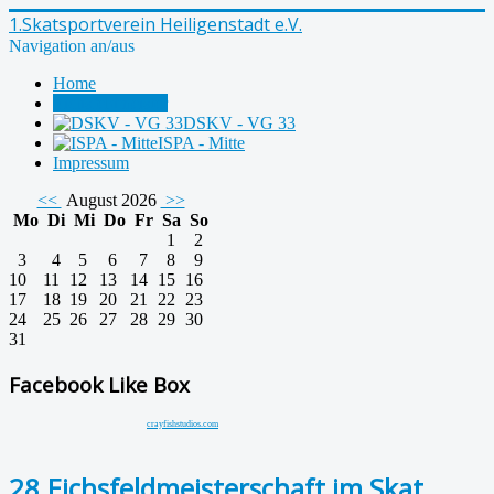
1.Skatsportverein Heiligenstadt e.V.
Navigation an/aus
Home
Eichsfeldmeister
DSKV - VG 33
ISPA - Mitte
Impressum
<<
August 2026
>>
Mo
Di
Mi
Do
Fr
Sa
So
1
2
3
4
5
6
7
8
9
10
11
12
13
14
15
16
17
18
19
20
21
22
23
24
25
26
27
28
29
30
31
Facebook Like Box
crayfishstudios.com
28.Eichsfeldmeisterschaft im Skat